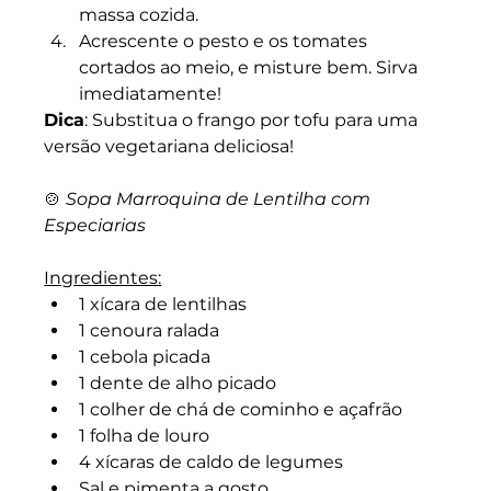
massa cozida.
Acrescente o pesto e os tomates 
cortados ao meio, e misture bem. Sirva 
imediatamente!
Dica
: Substitua o frango por tofu para uma 
versão vegetariana deliciosa!
🍲
 Sopa Marroquina de Lentilha com 
Especiarias
Ingredientes:
1 xícara de lentilhas
1 cenoura ralada
1 cebola picada
1 dente de alho picado
1 colher de chá de cominho e açafrão
1 folha de louro
4 xícaras de caldo de legumes
Sal e pimenta a gosto