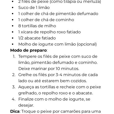
2 filés de peixe (como tilápia ou merluza)
Suco de 1 limão
1 colher de chá de pimentão defumado
1 colher de chá de cominho
8 tortillas de milho
1 xícara de repolho roxo fatiado
1/2 abacate fatiado
Molho de iogurte com limão (opcional)
Modo de preparo
:
Tempere os filés de peixe com suco de 
limão, pimentão defumado e cominho. 
Deixe marinar por 10 minutos.
Grelhe os filés por 3-4 minutos de cada 
lado ou até estarem bem cozidos.
Aqueça as tortillas e recheie com o peixe 
grelhado, o repolho roxo e o abacate.
Finalize com o molho de iogurte, se 
desejar.
Dica
: Troque o peixe por camarões para uma 