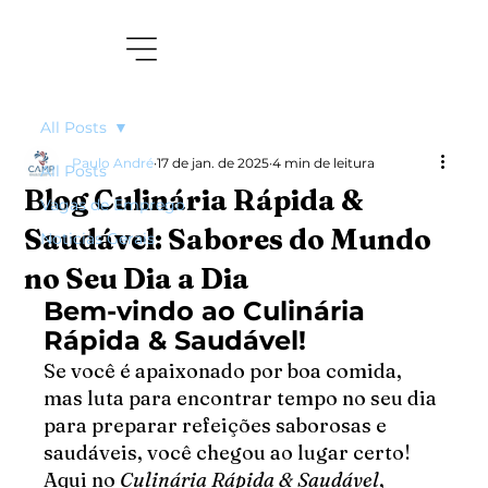
All Posts
Paulo André
17 de jan. de 2025
4 min de leitura
All Posts
Blog Culinária Rápida &
Vagas de Emprego
Saudável: Sabores do Mundo
Noticias Gerais
no Seu Dia a Dia
Bem-vindo ao Culinária 
Rápida & Saudável!
Se você é apaixonado por boa comida, 
mas luta para encontrar tempo no seu dia 
para preparar refeições saborosas e 
saudáveis, você chegou ao lugar certo! 
Aqui no 
Culinária Rápida & Saudável
, 