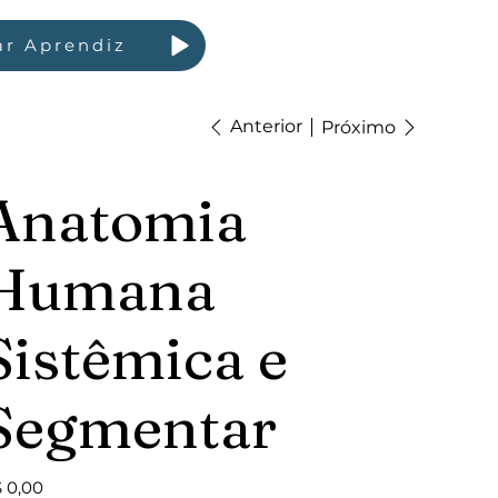
ar Aprendiz
Anterior
Próximo
Anatomia
Humana
Sistêmica e
Segmentar
ço
 0,00