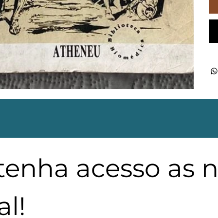
 tenha acesso as 
l!