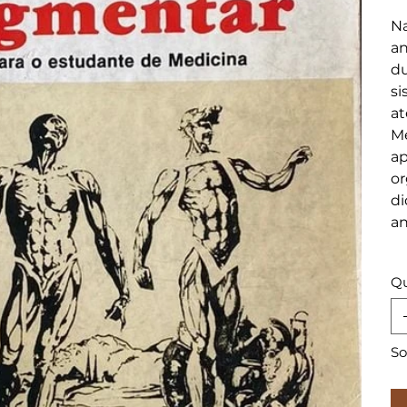
Na
an
du
si
at
Me
ap
or
di
an
Qu
So