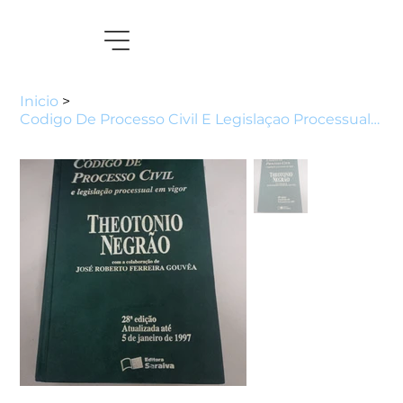
Inicio
>
Codigo De Processo Civil E Legislaçao Processual Em Vigor