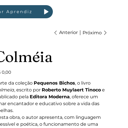
ar Aprendiz
Anterior
Próximo
Colméia
ço
 0,00
rte da coleção
Pequenos Bichos
, o livro
olmeia
, escrito por
Roberto Muylaert Tinoco
e
blicado pela
Editora Moderna
, oferece um
har encantador e educativo sobre a vida das
elhas.
sta obra, o autor apresenta, com linguagem
essível e poética, o funcionamento de uma