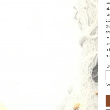
co
ab
ra
co
di
ex
Id
um
o 
re
Qu
So