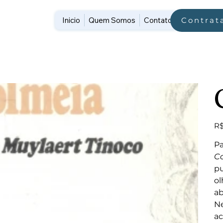
Inicio
Quem Somos
Contato
Contrat
Pre
R$
Pa
C
pu
ol
ab
Ne
ac