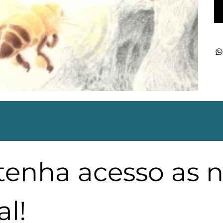
 tenha acesso as 
l!