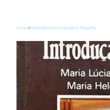
Inicio
>
Filosofando:Introdução á Filosofia