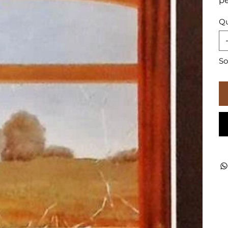
pe
Qu
So