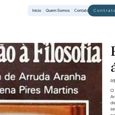
Inicio
Quem Somos
Contato
Contrat
Pre
R$
O 
Ar
de
se