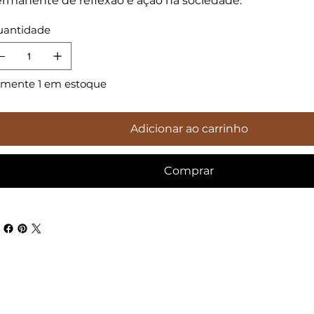
rmanente de reflexão e ação na sociedade.
antidade
mente 1 em estoque
Adicionar ao carrinho
Comprar