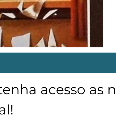
 tenha acesso as 
l!