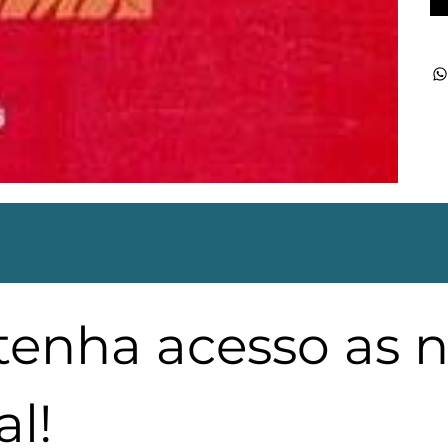
 tenha acesso as 
l!