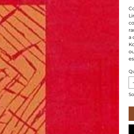
Co
Li
co
ra
a 
Ko
ou
es
Qu
So