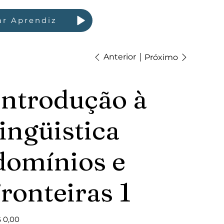
ar Aprendiz
Anterior
Próximo
Introdução à
lingüistica
domínios e
fronteiras 1
ço
 0,00