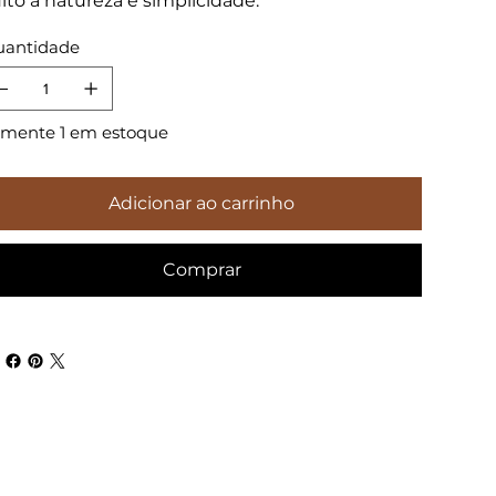
lto à natureza e simplicidade.
antidade
mente 1 em estoque
Adicionar ao carrinho
Comprar