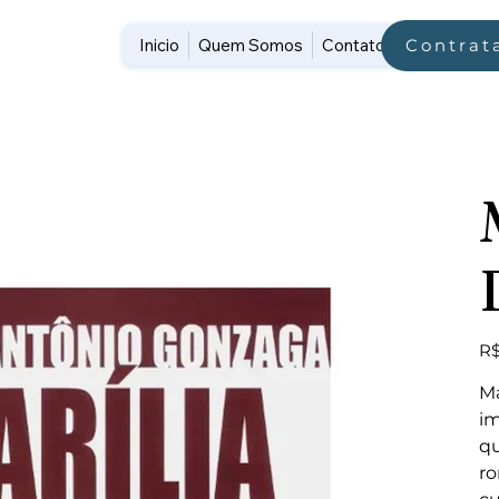
Inicio
Quem Somos
Contato
Contrat
Pre
R$
Ma
im
qu
ro