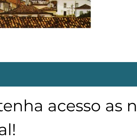
 tenha acesso as 
l!