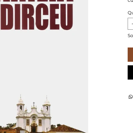
cu
Qu
So