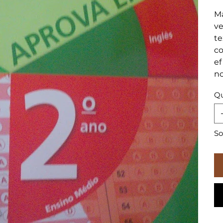
Ma
ve
te
co
ef
no
Qu
So