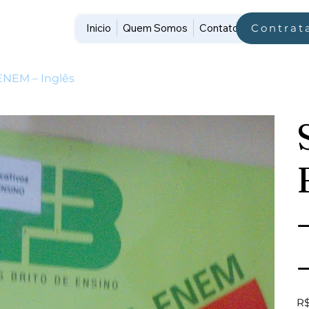
Inicio
Quem Somos
Contato
Contrat
 ENEM – Inglês
Pre
R$