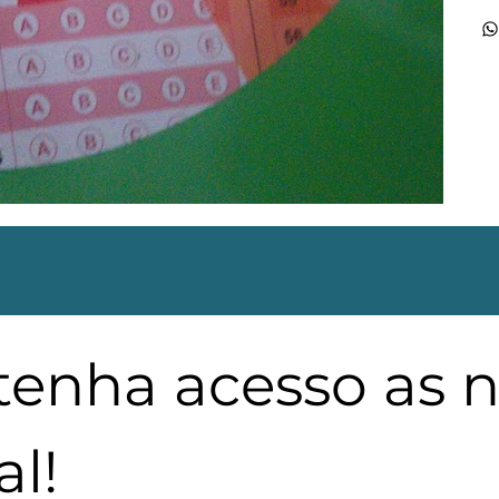
 tenha acesso as 
l!