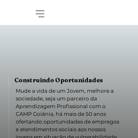
Construindo Oportunidades
Mude a vida de um Jovem, melhore a
sociedade, seja um parceiro da
Aprendizagem Profissional com o
CAMP Goiânia, há mais de 50 anos
ofertando oportunidades de empregos
e atendimentos sociais aos nossos
jovens em situação de vulnerabilidade