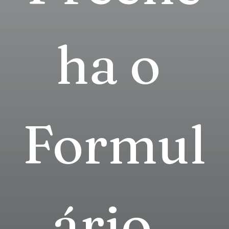
ha o 
Formul
ário, 