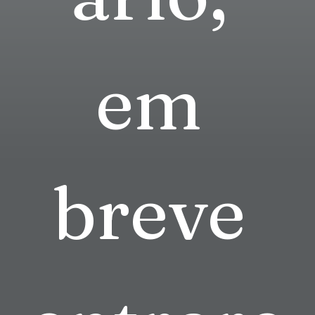
em 
breve 