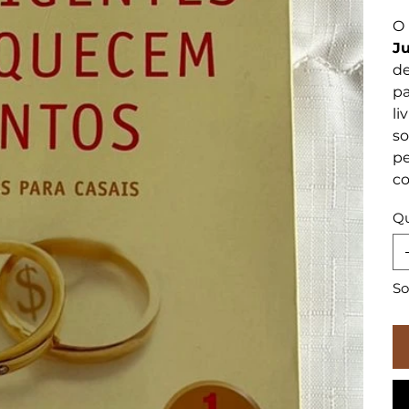
O 
Ju
de
pa
li
so
pe
co
Qu
So