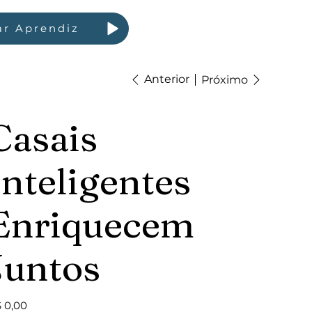
ar Aprendiz
Anterior
Próximo
Casais
Inteligentes
Enriquecem
Juntos
ço
 0,00