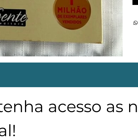
 tenha acesso as 
l!