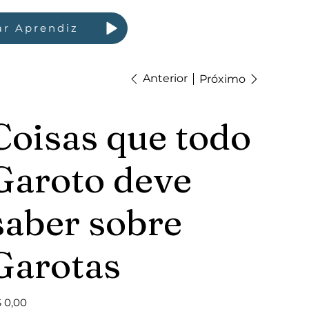
ar Aprendiz
Anterior
Próximo
Coisas que todo
Garoto deve
saber sobre
Garotas
ço
 0,00