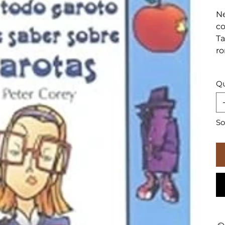
Ne
co
Ta
ro
Qu
So