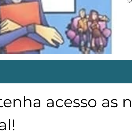
 tenha acesso as 
l!