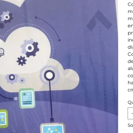
Co
ma
ma
en
pr
in
di
Co
de
al
co
ha
cr
Qu
So