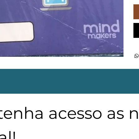
 tenha acesso as 
l!