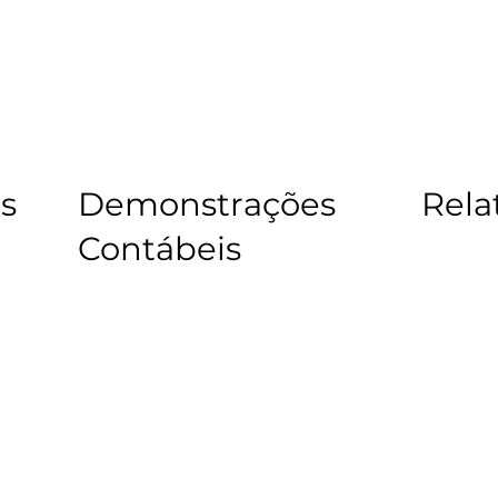
os
Demonstrações
Rela
Contábeis