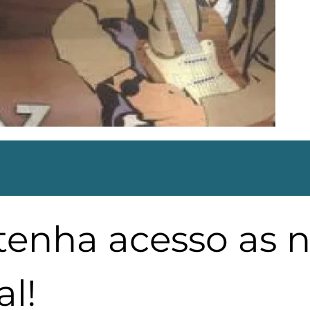
 tenha acesso as 
l!