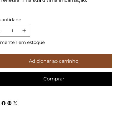
 refletiram na sua última encarnação.
antidade
mente 1 em estoque
Adicionar ao carrinho
Comprar