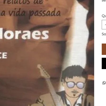
se
Qu
So